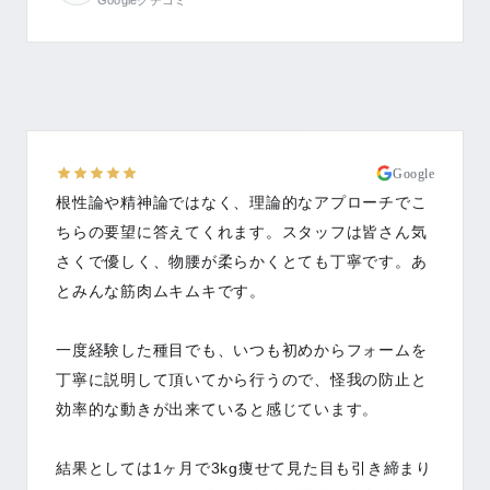
Google
根性論や精神論ではなく、理論的なアプローチでこ
ちらの要望に答えてくれます。スタッフは皆さん気
さくで優しく、物腰が柔らかくとても丁寧です。あ
とみんな筋肉ムキムキです。
一度経験した種目でも、いつも初めからフォームを
丁寧に説明して頂いてから行うので、怪我の防止と
効率的な動きが出来ていると感じています。
結果としては1ヶ月で3kg痩せて見た目も引き締まり
ました。結果に至る過程で自分で運動と食事管理を
した事も減量の大きな要因ですが、ストラインで結
果に至るまでの必要な要素を理論的に教えて頂き実
行した事で今の結果となりました。こちらで教えて
頂いた事を実行しただけですが、それなりに強い意