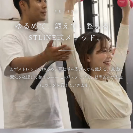
METHOD
ゆるめて、鍛えて、整える。
STLiNE式メソッド。
まずストレッチでゆるめ、可動域を広げてから鍛える。最後に
変化を確認して整える—— この3ステップで、効率的かつ安全
にカラダを変えていきます。