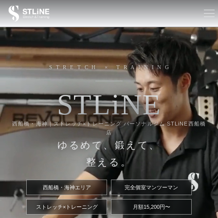
STRETCH × TRAINING
S
T
L
i
N
E
西船橋・海神｜ストレッチ×トレーニング パーソナルジム STLiNE西船橋
店
ゆるめて、鍛えて、
整える。
西船橋・海神エリア
完全個室マンツーマン
ストレッチ×トレーニング
月額15,200円〜