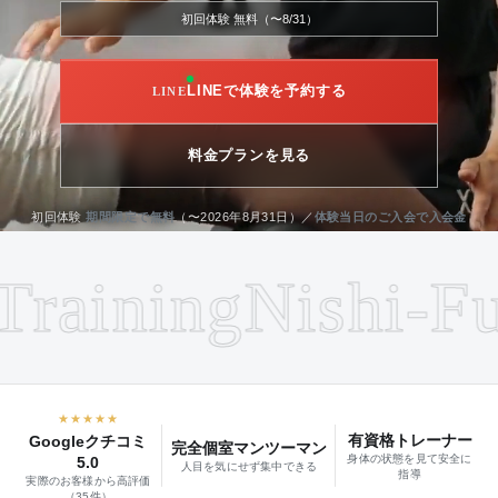
初回体験 無料（〜8/31）
LINEで体験を予約する
料金プランを見る
初回体験
期間限定で無料
（〜2026年8月31日）／
体験当日のご入会で入会金
も0円
ining
Nishi-Funa
★★★★★
有資格トレーナー
Googleクチコミ
完全個室マンツーマン
身体の状態を見て安全に
5.0
人目を気にせず集中できる
指導
実際のお客様から高評価
（35件）