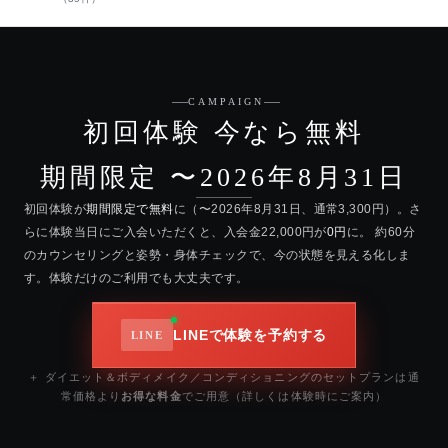
CAMPAIGN
初回体験 今なら無料
期間限定 〜2026年8月31日
初回体験が
期間限定で無料
に（〜2026年8月31日、通常3,300円）。さ
らに体験当日にご入会いただくと、入会金22,000円が
0円
に。 約60分
のカウンセリングと姿勢・身体チェックで、今の状態を見える化しま
す。体験だけのご利用でも大丈夫です。
LINEで体験を予約する
＋ ダイエット＆ボディメイク／コンディショニングのセットプランは通
常価格より
お得な料金
でご用意（詳しくは体験時にご案内）