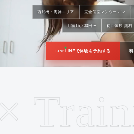
西船橋・海神エリア
完全個室マンツーマン
月額15,200円〜
初回体験 無料（
LINEで体験を予約する
料
初回体験
期間限定で無料
（〜2026年8月31日）／
体験
Trainin