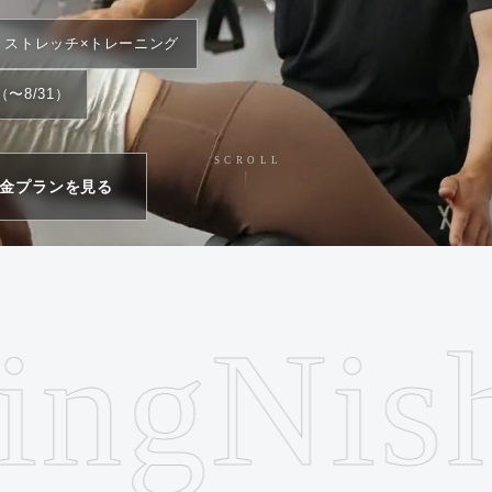
ストレッチ×トレーニング
〜8/31）
SCROLL
金プランを見る
当日のご入会で入会金も0円
g
Nishi-