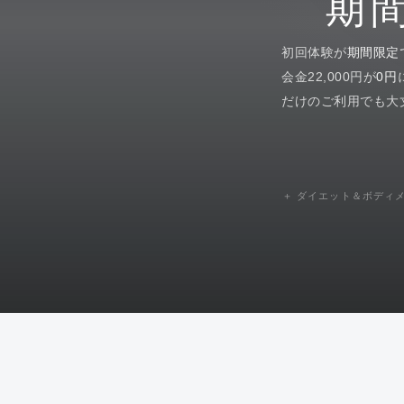
期間
初回体験が
期間限定
会金22,000円が
0円
だけのご利用でも大
＋ ダイエット＆ボディ