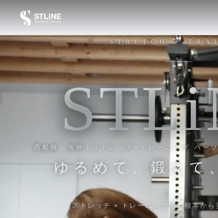
STRETCH × TRA
S
T
L
i
西船橋・海神｜ストレッチ×トレーニング パーソナ
ゆるめて、鍛えて
ストレッチ × トレーニングで、
根本から