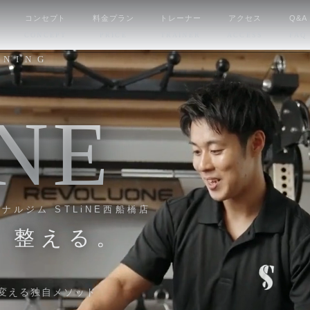
コンセプト
料金プラン
トレーナー
アクセス
Q&A
CONCEPT
PRICE
TRAINER
ACCESS
FAQ
INING
N
E
ルジム STLiNE西船橋店
、
整える。
変える独自メソッド