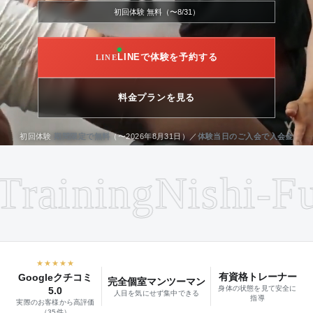
初回体験 無料（〜8/31）
LINEで体験を予約する
料金プランを見る
初回体験
期間限定で無料
（〜2026年8月31日）／
体験当日のご入会で入会金
も0円
aining
Nishi-Funa
★★★★★
有資格トレーナー
Googleクチコミ
完全個室マンツーマン
身体の状態を見て安全に
5.0
人目を気にせず集中できる
指導
実際のお客様から高評価
（35件）