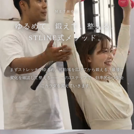
METHOD
ゆるめて、鍛えて、整える。
STLiNE式メソッド。
まずストレッチでゆるめ、可動域を広げてから鍛える。最後に
変化を確認して整える—— この3ステップで、効率的かつ安全
にカラダを変えていきます。