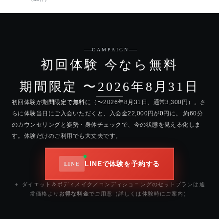
CAMPAIGN
初回体験 今なら無料
期間限定 〜2026年8月31日
初回体験が
期間限定で無料
に（〜2026年8月31日、通常3,300円）。さ
らに体験当日にご入会いただくと、入会金22,000円が
0円
に。 約60分
のカウンセリングと姿勢・身体チェックで、今の状態を見える化しま
す。体験だけのご利用でも大丈夫です。
LINEで体験を予約する
＋ ダイエット＆ボディメイク／コンディショニングのセットプランは通
常価格より
お得な料金
でご用意（詳しくは体験時にご案内）