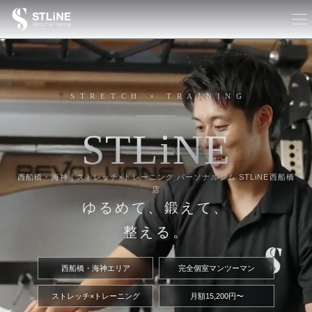
STRETCH × TRAINING
S
T
L
i
N
E
西船橋・海神｜ストレッチ×トレーニング パーソナルジム STLiNE西船橋
店
ゆるめて、鍛えて、
整える。
西船橋・海神エリア
完全個室マンツーマン
ストレッチ×トレーニング
月額15,200円〜